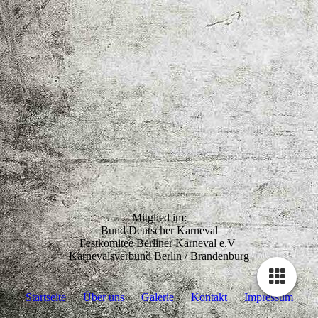
Mitglied im:
Bund Deutscher Karneval
Festkomitee Berliner Karneval e.V
Karnevalsverbund Berlin / Brandenburg
Startseite
Über uns
Galerie
Kontakt
Impressum